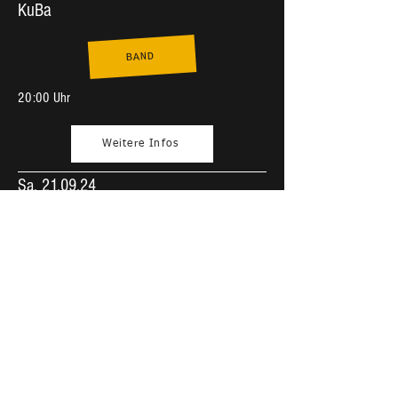
KuBa
BAND
20:00 Uhr
Weitere Infos
Sa, 21.09.24
Damelack
Gasthaus
BAND
20:00 Uhr
Weitere Infos